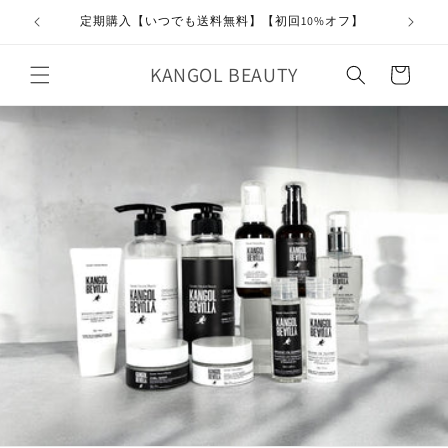
コンテ
ンツに
定期購入【いつでも送料無料】【初回10%オフ】
進む
カ
KANGOL BEAUTY
ー
ト