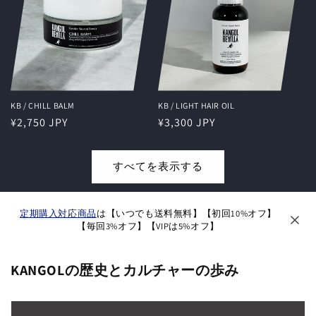
KB / CHILL BALM
KB / LIGHT HAIR OIL
通
¥2,750 JPY
通
¥3,300 JPY
常
常
価
価
すべてを表示する
格
格
定期購入対応商品
は【いつでも送料無料】【初回10%オフ】
【毎回3%オフ】【VIPは5%オフ】
KANGOLの歴史とカルチャーの歩み