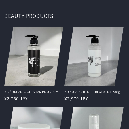
BEAUTY PRODUCTS
KB / ORGANIC OIL SHAMPOO 290ml
KB / ORGANIC OIL TREATMENT 280g
通
¥2,750 JPY
通
¥2,970 JPY
常
常
価
価
格
格