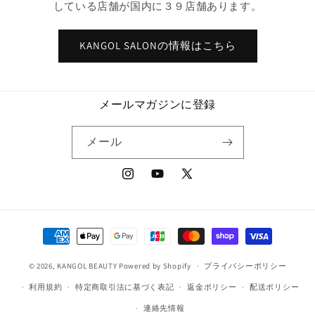
している店舗が国内に３９店舗あります。
KANGOL SALONの情報はこちら
メールマガジンに登録
メール
Instagram
YouTube
X
(Twitter)
決
済
© 2026,
KANGOL BEAUTY
Powered by Shopify
方
プライバシーポリシー
法
利用規約
特定商取引法に基づく表記
返金ポリシー
配送ポリシー
連絡先情報