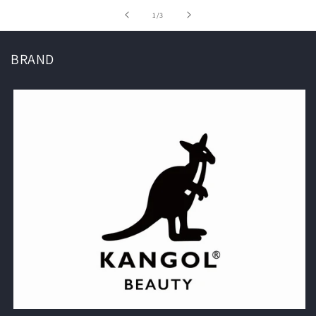
の
1
/
3
BRAND