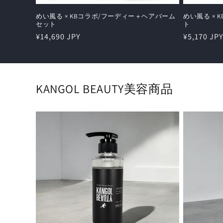
めい風る × KBコラボ/フーディー＋ヘアバーム
めい風る ×
セット
ト
通
¥14,690 JPY
通
¥5,170 JPY
常
常
価
価
格
格
KANGOL BEAUTY美容商品