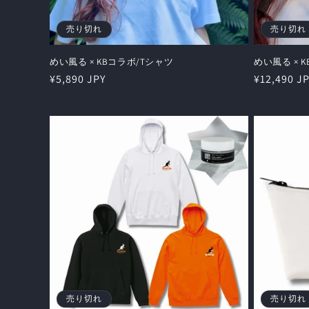
売り切れ
売り切れ
めい風る × KBコラボ/Tシャツ
めい風る × 
通
¥5,890 JPY
通
¥12,490 J
常
常
価
価
格
格
売り切れ
売り切れ