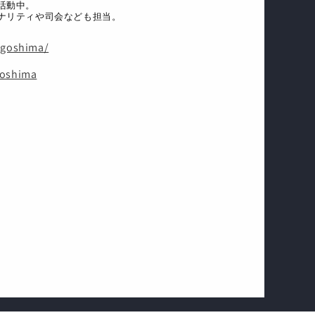
活動中。
ナリティや司会なども担当。
agoshima/
oshima