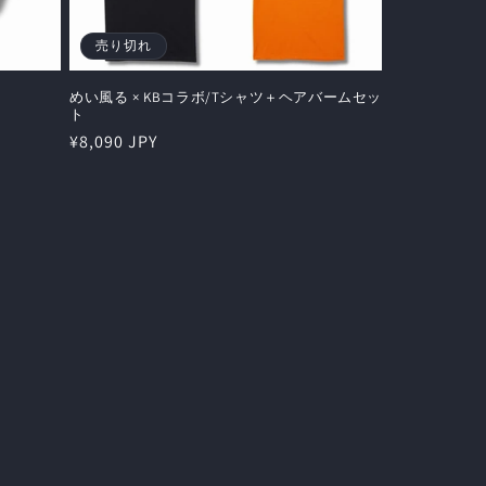
売り切れ
めい風る × KBコラボ/Tシャツ＋ヘアバームセッ
ト
通
¥8,090 JPY
常
価
格