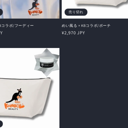
売り切れ
KBコラボ/フーディー
めい風る × KBコラボ/ポーチ
PY
通
¥2,970 JPY
常
価
格