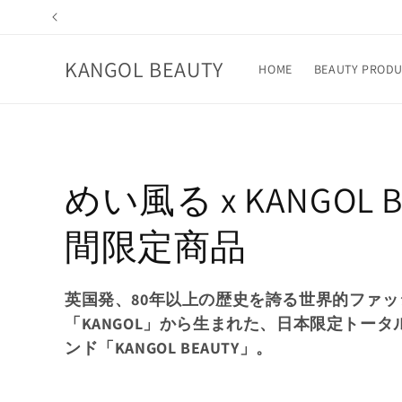
コンテ
ンツに
進む
KANGOL BEAUTY
HOME
BEAUTY PRODU
コ
めい風る x KANGOL 
レ
間限定商品
ク
英国発、80年以上の歴史を誇る世界的ファ
「KANGOL」から生まれた、日本限定トー
シ
ンド「KANGOL BEAUTY」。
ョ