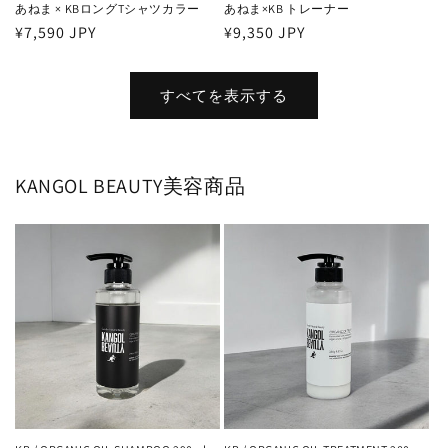
あねま × KBロングTシャツカラー
あねま×KB トレーナー
通
¥7,590 JPY
通
¥9,350 JPY
常
常
価
価
すべてを表示する
格
格
KANGOL BEAUTY美容商品