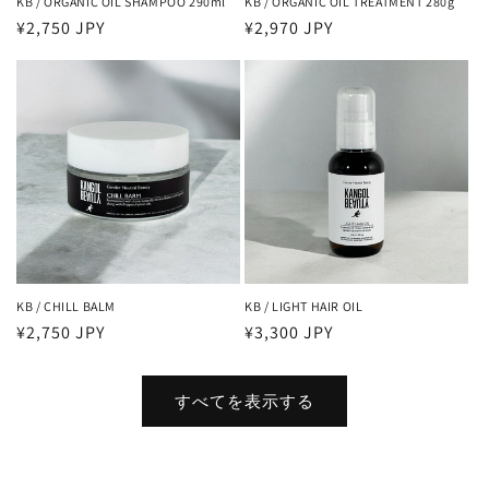
KB / ORGANIC OIL SHAMPOO 290ml
KB / ORGANIC OIL TREATMENT 280g
通
¥2,750 JPY
通
¥2,970 JPY
常
常
価
価
格
格
KB / CHILL BALM
KB / LIGHT HAIR OIL
通
¥2,750 JPY
通
¥3,300 JPY
常
常
価
価
すべてを表示する
格
格