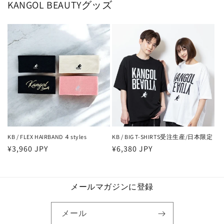
KANGOL BEAUTYグッズ
KB / FLEX HAIRBAND ４styles
KB / BIG T-SHIRTS受注生産/日本限定
通
¥3,960 JPY
通
¥6,380 JPY
常
常
価
価
格
格
メールマガジンに登録
メール