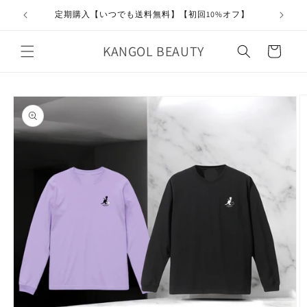
コンテ
ンツに
定期購入【いつでも送料無料】【初回10%オフ】
進む
カ
KANGOL BEAUTY
ー
ト
商品情
報にス
キップ