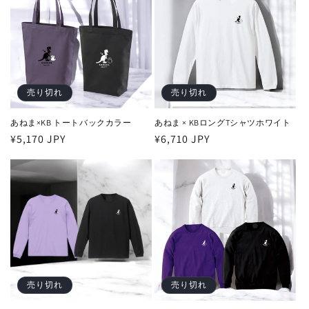
売り切れ
売り切れ
あねま×KB トートバックカラー
あねま × KBロングTシャツホワイト
通
¥5,170 JPY
通
¥6,710 JPY
常
常
価
価
格
格
売り切れ
売り切れ