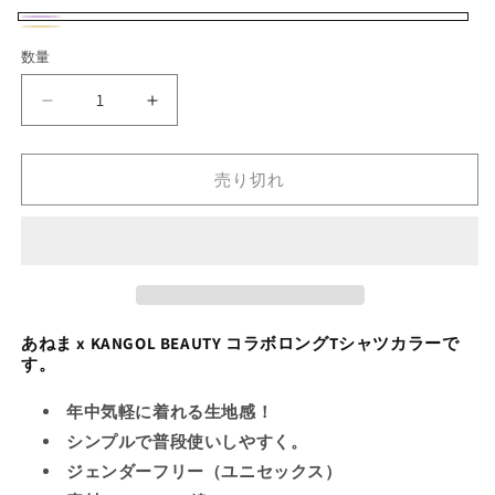
シ
シ
シ
シ
シ
ョ
ョ
ョ
ョ
ョ
パ
バ
ン
ン
ン
ン
ン
サ
バ
は
は
は
は
は
数量
数
ー
リ
売
売
売
売
売
ン
リ
り
り
り
り
り
量
プ
エ
切
切
切
切
切
ド
エ
あ
あ
れ
れ
れ
れ
れ
ル
ー
て
て
て
て
て
カ
ー
ね
ね
い
い
い
い
い
シ
ー
シ
る
る
る
る
る
ま
ま
か
か
か
か
か
売り切れ
ョ
×
×
キ
ョ
販
販
販
販
販
売
売
売
売
売
ン
KB
KB
ン
で
で
で
で
で
ロ
ロ
き
き
き
き
き
は
は
ま
ま
ま
ま
ま
ン
ン
せ
せ
せ
せ
せ
売
売
ん
ん
ん
ん
ん
グ
グ
り
り
T
T
切
切
シ
シ
あねま x
KANGOL BEAUTY コラボロングTシャツカラーで
れ
す。
ャ
ャ
れ
て
ツ
ツ
て
年中気軽に着れる生地感！
い
カ
カ
い
シンプルで普段使いしやすく。
ラ
ラ
る
る
ジェンダーフリー（ユニセックス）
ー
ー
か
か