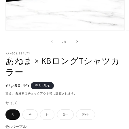
モ
ー
の
1
/
6
ダ
ル
で
KANGOL BEAUTY
あねま × KBロングTシャツカ
メ
デ
ラー
ィ
ア
(1)
(2
を
通
¥7,590 JPY
売り切れ
開
常
く
税込。
配送料
はチェックアウト時に計算されます。
価
サイズ
格
バ
バ
バ
バ
バ
S
M
L
XL
2XL
リ
リ
リ
リ
リ
エ
エ
エ
エ
エ
ー
ー
ー
ー
ー
色:
パープル