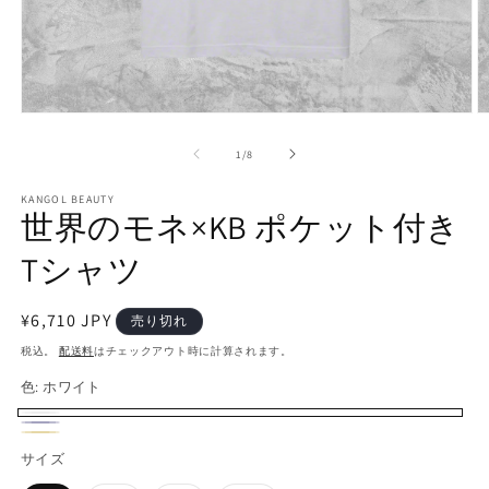
モ
ー
の
1
/
8
ダ
ル
で
KANGOL BEAUTY
世界のモネ×KB ポケット付き
メ
デ
Tシャツ
ィ
ア
(1)
(2
を
通
¥6,710 JPY
売り切れ
開
常
税込。
配送料
はチェックアウト時に計算されます。
く
価
色:
ホワイト
格
ホ
バ
ネ
バ
サ
バ
ワ
リ
サイズ
イ
リ
ン
リ
イ
エ