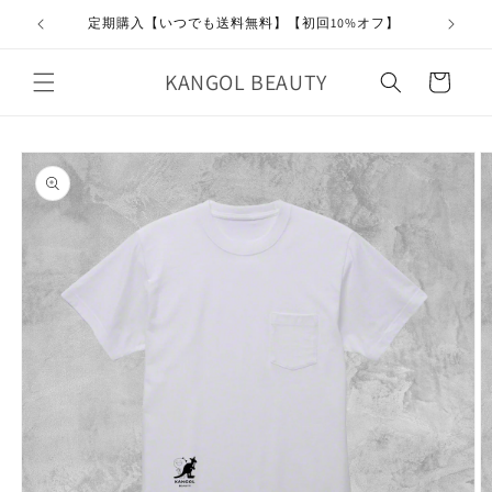
コンテ
ンツに
定期購入【いつでも送料無料】【初回10%オフ】
進む
カ
KANGOL BEAUTY
ー
ト
商品情
報にス
キップ