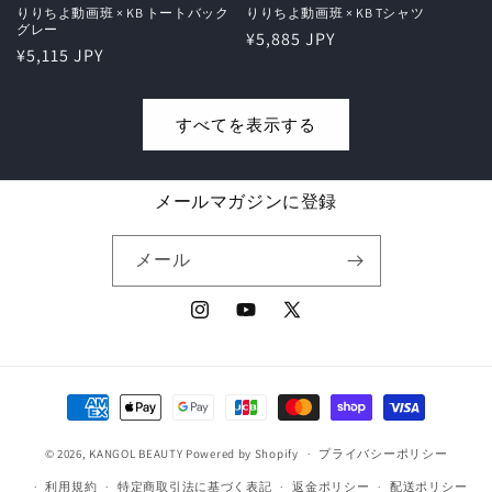
りりちよ動画班 × KB トートバック
りりちよ動画班 × KB Tシャツ
グレー
通
¥5,885 JPY
通
¥5,115 JPY
常
常
価
価
格
すべてを表示する
格
メールマガジンに登録
メール
Instagram
YouTube
X
(Twitter)
決
済
© 2026,
KANGOL BEAUTY
Powered by Shopify
方
プライバシーポリシー
法
利用規約
特定商取引法に基づく表記
返金ポリシー
配送ポリシー