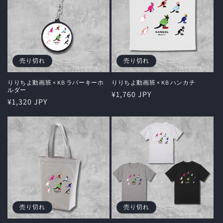
売り切れ
売り切れ
りりちよ動画班 × KB ラバーキーホ
りりちよ動画班 × KB ハンカチ
ルダー
通
¥1,760 JPY
通
¥1,320 JPY
常
常
価
価
格
格
売り切れ
売り切れ