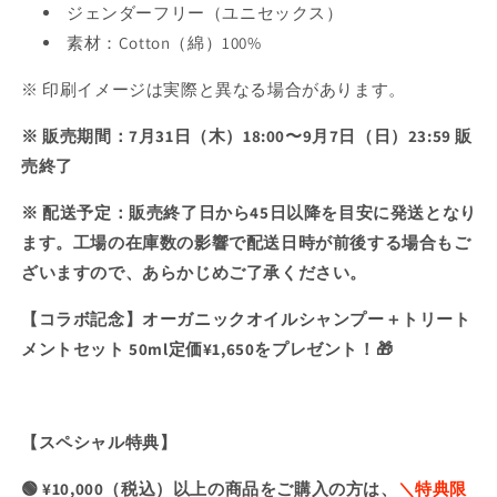
き
ジェンダーフリー（ユニセックス）
ツ
ツ
き
き
ま
の
の
素材：Cotton（綿）100%
ま
ま
数
数
せ
せ
※ 印刷イメージは実際と異なる場合があります。
せ
量
量
ん
ん
ん
を
を
※ 販売期間：7月31日（木）18:00〜9月7日（日）23:59 販
減
増
売終了
ら
や
す
す
※ 配送予定：販売終了日から45日以降を目安に発送となり
ます。工場の在庫数の影響で配送日時が前後する場合もご
ざいますので、あらかじめご了承ください。
【コラボ記念】オーガニックオイルシャンプー＋トリート
メントセット 50ml定価¥1,650をプレゼント！🎁
【スペシャル特典】
🟢 ¥10,000（税込）以上の商品をご購入の方は、
＼特典限