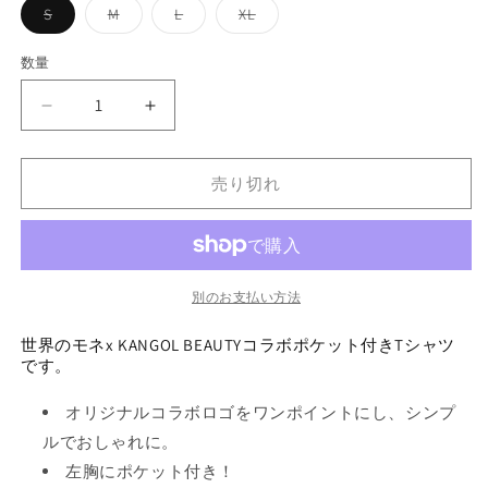
ビ
エ
バ
バ
バ
バ
S
M
L
XL
ド
エ
ト
ー
リ
リ
リ
リ
ー
ー
エ
エ
エ
エ
カ
ー
シ
ー
ー
ー
ー
数量
シ
数
シ
シ
シ
シ
ー
シ
ョ
ョ
ョ
ョ
ョ
ョ
量
キ
ョ
ン
ン
ン
ン
ン
世
世
は
は
は
は
ン
ン
売
売
売
売
界
界
は
り
り
り
り
は
は
切
切
切
切
の
の
売
れ
れ
れ
れ
売り切れ
売
売
モ
モ
て
て
て
て
り
い
い
い
い
り
ネ
ネ
り
る
る
る
る
切
切
か
か
か
か
×KB
×KB
切
販
販
販
販
れ
ポ
ポ
れ
売
売
売
売
れ
で
で
で
で
て
ケ
ケ
別のお支払い方法
て
き
き
き
き
て
ま
ま
ま
ま
い
ッ
ッ
い
せ
せ
せ
せ
い
世界のモネx KANGOL BEAUTYコラボポケット付きTシャツ
ト
ト
ん
ん
ん
ん
る
る
です。
る
付
付
か
か
か
き
き
販
オリジナルコラボロゴをワンポイントにし、シンプ
販
T
T
販
売
ルでおしゃれに。
売
シ
シ
売
で
左胸にポケット付き！
ャ
ャ
で
で