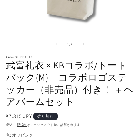
モ
ー
の
1
/
7
ダ
ル
で
KANGOL BEAUTY
武富礼衣 × KBコラボ/トート
メ
デ
バック(M) コラボロゴステ
ィ
ア
(1)
(2
ッカー（非売品）付き！ ＋ヘ
を
開
アバームセット
く
通
¥7,315 JPY
売り切れ
常
税込。
配送料
はチェックアウト時に計算されます。
価
色:
オフピンク
格