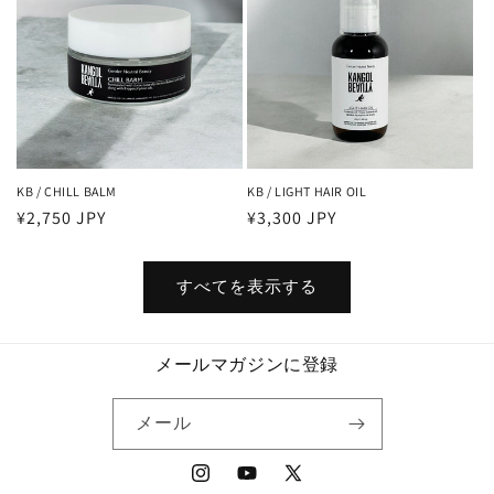
KB / CHILL BALM
KB / LIGHT HAIR OIL
通
¥2,750 JPY
通
¥3,300 JPY
常
常
価
価
すべてを表示する
格
格
メールマガジンに登録
メール
Instagram
YouTube
X