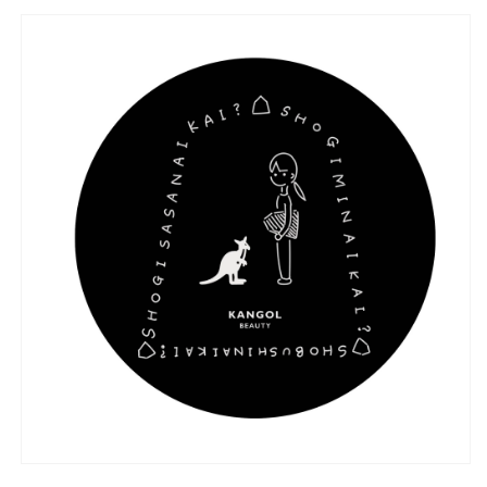
販
(M)
(M)
販
販
コ
コ
売
売
売
ラ
ラ
で
で
で
ボ
ボ
き
き
ロ
ロ
き
ま
ま
ゴ
ゴ
ま
せ
せ
ス
ス
せ
ん
テ
テ
ん
ん
ッ
ッ
カ
カ
ー
ー
（非
（非
売
売
品）
品）
付
付
き！
き！
＋
＋
ヘ
ヘ
ア
ア