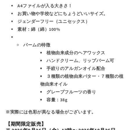
バ
バ
A4ファイルが入る大きさ！
ー
ー
お買い物や学校などにちょうどいいサイズ。
ム
ム
ジェンダーフリー（ユニセックス）
セ
セ
素材：綿（綿）100%
ッ
ッ
ト
ト
バームの特徴
の
の
植物由来成分のヘアワックス
数
数
量
量
ハンドクリーム、リップバーム可
を
を
手絞りのアルガンオイル配合
減
増
３種類の植物由来バター・７種類の植
ら
や
物由来オイル
す
す
グレープフルーツの香り
容量：38g
※実際には色彩が異なる場合がございます。
【期間限定販売】