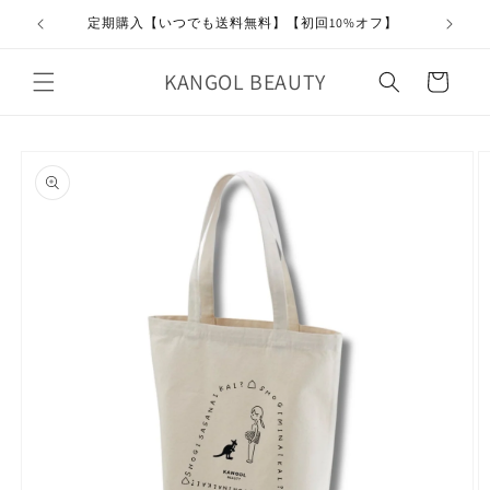
コンテ
ンツに
定期購入【いつでも送料無料】【初回10%オフ】
進む
カ
KANGOL BEAUTY
ー
ト
商品情
報にス
キップ