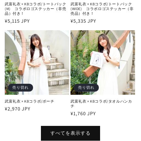
武富礼衣 × KBコラボ/トートバック
武富礼衣 × KBコラボ/トートバック
(M) コラボロゴステッカー（非売
(WIDE) コラボロゴステッカー（非
品）付き！
売品）付き！
通
¥5,115 JPY
通
¥5,335 JPY
常
常
価
価
格
格
売り切れ
売り切れ
武富礼衣 × KBコラボ/ポーチ
武富礼衣 × KBコラボ/タオルハンカ
チ
通
¥2,970 JPY
通
¥1,760 JPY
常
常
価
価
格
すべてを表示する
格