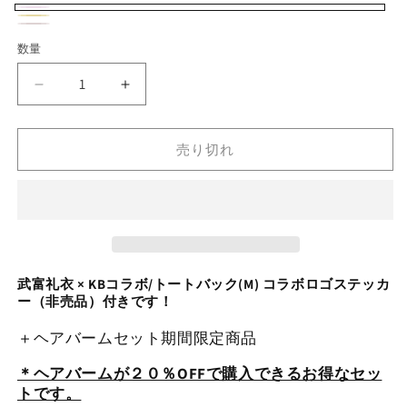
オ
バ
マ
バ
ス
バ
フ
リ
数量
数
ス
リ
モ
リ
ピ
エ
量
タ
エ
ー
エ
ン
ー
武
武
ー
ー
キ
ー
富
富
ク
シ
ド
シ
ー
シ
礼
礼
ョ
売り切れ
ョ
ピ
ョ
衣
衣
ン
ン
×
×
ン
ン
は
KB
KB
は
ク
は
売
コ
コ
売
売
り
ラ
ラ
り
り
ボ/
ボ/
切
切
切
武富礼衣 × KBコラボ/トートバック(M) コラボロゴステッカ
ト
ト
れ
れ
ー（非売品）付きです！
れ
ー
ー
て
て
ト
ト
て
＋ヘアバームセット期間限定商品
い
い
バ
バ
い
る
る
ッ
ッ
＊ヘアバームが２０％OFFで購入できるお得なセッ
る
か
トです。
ク
ク
か
か