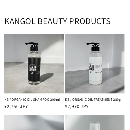
KANGOL BEAUTY PRODUCTS
KB / ORGANIC OIL SHAMPOO 290ml
KB / ORGANIC OIL TREATMENT 280g
通
¥2,750 JPY
通
¥2,970 JPY
常
常
価
価
格
格