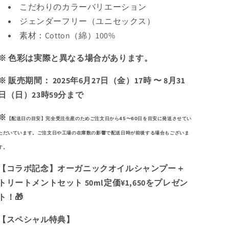
こだわりのカラーバリエーション
ツ
ツ
の
の
ジェンダーフリー（ユニセックス）
数
数
素材：Cotton（綿）100%
量
量
を
を
※ 色彩は実際と異なる場合があります。
減
増
※ 販売期間：
2025年6月27日（金）17時 〜 8月31
ら
や
す
す
日（日）23時59分まで
※
【配送日の目安】
完全受注生産のためご注文日から45〜60日を目安に発送させてい
ただいています。
ご注文日や工場の在庫数の影響で配送日時が前後する場合もございま
す。
【コラボ記念】
オーガニックオイルシャンプー＋
トリートメントセット 50ml定価¥1,650をプレゼン
ト！🎁
【スペシャル特典】