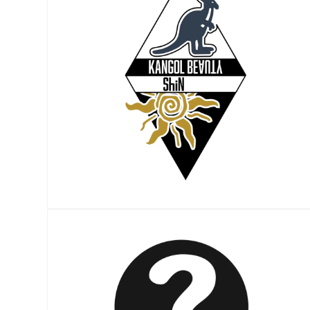
モ
ー
ダ
ル
で
メ
デ
ィ