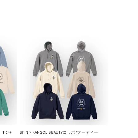
ク゚Tシャ
ShiN × KANGOL BEAUTYコラボ/フーディー