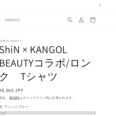
ロ
カ
グ
ー
CONTACT
イ
ト
ン
KANGOL BEAUTY
ShiN × KANGOL
BEAUTYコラボ/ロン
ク゚Tシャツ
通
¥8,360 JPY
常
税込。
配送料
はチェックアウト時に計算されます。
価
色:
アシッドブルー
格