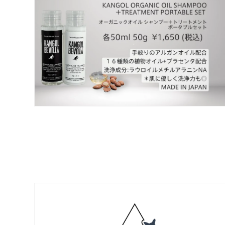
ー
ダ
ル
で
メ
デ
ィ
ア
(2)
を
開
く
モ
ー
ダ
ル
で
メ
デ
ィ
ア
(4)
を
開
く