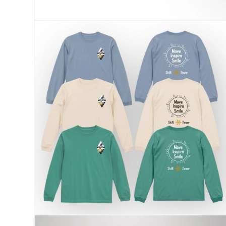
モ
ー
ダ
ル
で
メ
デ
ィ
ア
(1)
を
開
く
モ