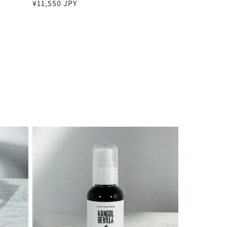
通
¥11,550 JPY
常
価
格