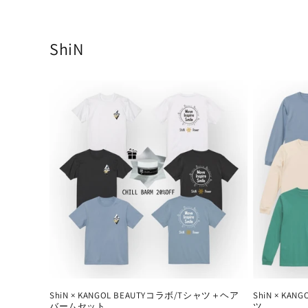
く
ShiN
ShiN × KANGOL BEAUTYコラボ/Tシャツ＋ヘア
ShiN × KA
バームセット
ツ