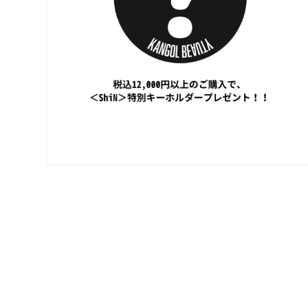
ア
(6)
を
開
く
モ
ー
ダ
ル
で
メ
デ
ィ
ア
(8)
を
開