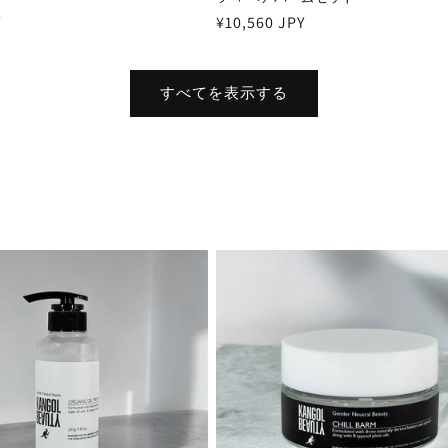
Y
通
¥10,560 JPY
常
価
すべてを表示する
格