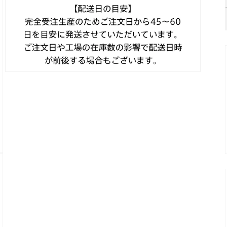
メ
デ
ィ
ア
(5)
を
開
く
モ
ー
ダ
ル
で
メ
デ
ィ
ア
(7)
を
開
く