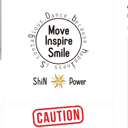
ー
ダ
ル
で
メ
デ
ィ
ア
(3)
を
開
く
モ
ー
ダ
ル
で