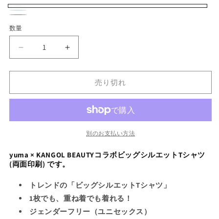
シ
シ
シ
シ
ョ
ョ
ョ
ョ
ホ
バ
ン
ン
ン
ン
ラ
バ
ヘ
バ
は
は
は
は
ワ
リ
数量
売
売
売
売
数
イ
リ
イ
リ
り
り
り
り
イ
エ
切
切
切
切
量
ト
エ
ジ
エ
れ
れ
れ
れ
yuma
yuma
ト
ー
て
て
て
て
ブ
ー
ー
ー
×
×
い
い
い
い
シ
ル
シ
る
る
る
る
KB
KB
ブ
シ
か
か
か
か
ョ
売り切れ
ー
ョ
ビ
ビ
販
販
販
販
ラ
ョ
売
売
売
売
ン
ッ
ッ
ン
で
で
で
で
ッ
ン
き
き
き
き
は
グ
グ
は
ま
ま
ま
ま
ク
は
せ
せ
せ
せ
売
シ
シ
売
ん
ん
ん
ん
売
ル
ル
り
別のお支払い方法
り
り
エ
エ
切
切
切
ッ
ッ
yuma × KANGOL BEAUTYコラボビッグシルエットTシャツ
れ
れ
(両面印刷) です。
ト
ト
れ
て
て
T
T
て
い
トレンドの「ビッグシルエットTシャツ」
シ
シ
い
い
る
1枚でも、重ね着でも着れる！
ャ
ャ
る
る
か
ツ
ツ
ジェンダーフリー（ユニセックス）
か