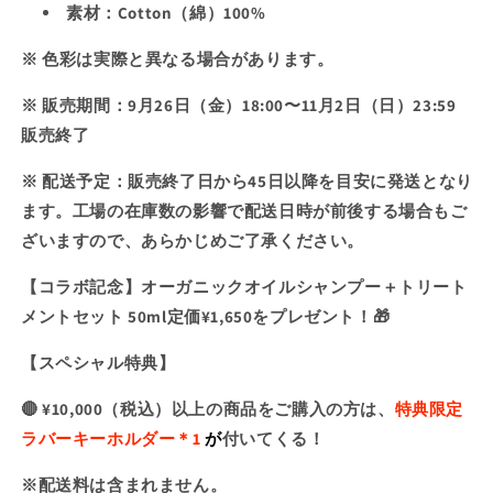
か
の
の
販
素材：Cotton（綿）100%
販
販
数
数
売
売
※ 色彩は実際と異なる場合があります。
売
量
量
で
で
を
を
で
き
※ 販売期間：9月26日（金）18:00〜11月2日（日）23:59
き
減
増
き
ま
販売終了
ま
ら
や
ま
せ
す
す
せ
せ
※ 配送予定：販売終了日から45日以降を目安に発送となり
ん
ん
ん
ます。工場の在庫数の影響で配送日時が前後する場合もご
ざいますので、あらかじめご了承ください。
【コラボ記念】オーガニックオイルシャンプー＋トリート
メントセット 50ml定価¥1,650をプレゼント！🎁
【スペシャル特典】
🔴 ¥10,000（税込）以上の商品をご購入の方は、
特典限定
ラバーキーホルダー＊1
が
付いてくる！
※配送料は含まれません。