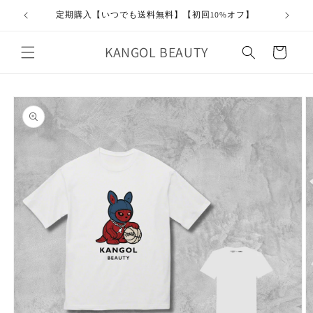
コンテ
ンツに
定期購入【いつでも送料無料】【初回10%オフ】
進む
カ
KANGOL BEAUTY
ー
ト
商品情
報にス
キップ