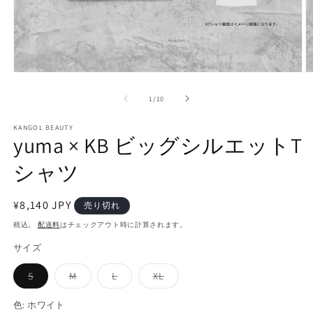
モ
ー
の
1
/
10
ダ
ル
で
KANGOL BEAUTY
yuma × KB ビッグシルエットT
メ
デ
シャツ
ィ
ア
(1)
(2
を
通
¥8,140 JPY
売り切れ
開
常
税込。
配送料
はチェックアウト時に計算されます。
く
価
サイズ
格
バ
バ
バ
バ
S
M
L
XL
リ
リ
リ
リ
エ
エ
エ
エ
ー
ー
ー
ー
色:
ホワイト