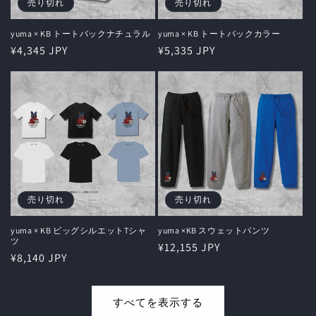
売り切れ
売り切れ
yuma × KB トートバックナチュラル
yuma × KB トートバックカラー
通
¥4,345 JPY
通
¥5,335 JPY
常
常
価
価
格
格
売り切れ
売り切れ
yuma × KB ビッグシルエットTシャ
yuma ×KB スウェットパンツ
ツ
通
¥12,155 JPY
通
¥8,140 JPY
常
常
価
価
格
すべてを表示する
格