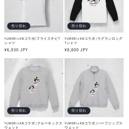
売り切れ
売り切れ
YUMERI x KBコラボ/フライスチビT
YUMERI x KBコラボ /ラグランロング
シャツ
Tシャツ
通
¥6,930 JPY
通
¥8,800 JPY
常
常
価
価
格
格
売り切れ
売り切れ
YUMERI x KBコラボ /クルーネックス
YUMERI x KBコラボ /ハーフジップス
ウェット
ウェット