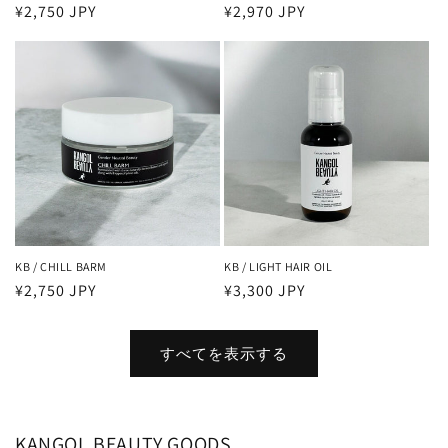
通
¥2,750 JPY
通
¥2,970 JPY
常
常
価
価
格
格
KB / CHILL BARM
KB / LIGHT HAIR OIL
通
¥2,750 JPY
通
¥3,300 JPY
常
常
価
価
すべてを表示する
格
格
KANGOL BEAUTY GOODS