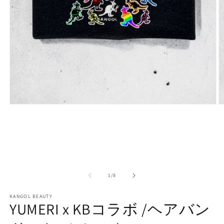
モ
ー
ダ
ル
で
メ
デ
ィ
の
1
/
8
ア
(1)
(2
を
KANGOL BEAUTY
YUMERI x KBコラボ /ヘアバン
開
く