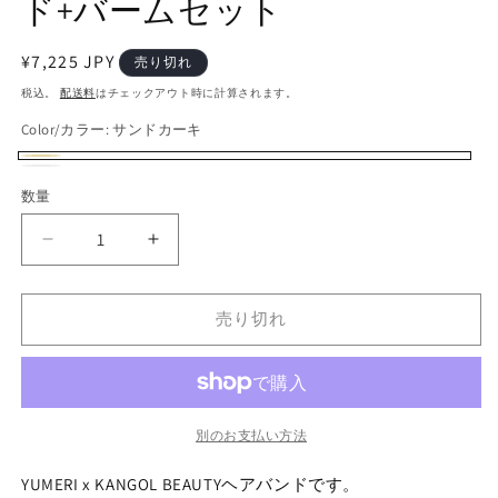
ド+バームセット
通
¥7,225 JPY
売り切れ
常
税込。
配送料
はチェックアウト時に計算されます。
価
Color/カラー:
サンドカーキ
格
サ
バ
ホ
バ
数量
数
ン
リ
ワ
リ
量
ド
エ
イ
エ
YUMERI
YUMERI
カ
ー
ト
ー
x
x
ー
シ
KB
KB
シ
売り切れ
キ
ョ
コ
コ
ョ
ラ
ラ
ン
ン
ボ
ボ
は
は
/
/
売
売
ヘ
ヘ
別のお支払い方法
り
り
ア
ア
切
バ
バ
切
YUMERI x KANGOL BEAUTYヘアバンドです。