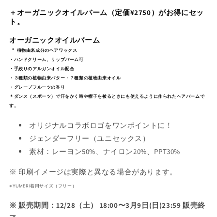
れ
ン
ン
れ
＋
オーガニックオイルバーム（定価
¥2750
）がお得にセッ
て
ド
ド
て
ト。
+バ
+バ
い
い
ー
ー
オーガニックオイルバーム
る
る
ム
ム
・
植物由来成分のヘアワックス
か
か
セ
セ
・ハンドクリーム、リップバーム可
販
販
・手絞りのアルガンオイル配合
ッ
ッ
売
・３種類の植物由来バター・７種類の植物由来オイル
売
ト
ト
・グレープフルーツの香り
で
の
の
で
＊ダンス（スポーツ）で汗をかく時や帽子を被るときにも使えるように作られたヘアバームで
き
数
数
す。
き
ま
量
量
ま
オリジナルコラボロゴをワンポイントに！
を
を
せ
せ
ジェンダーフリー（ユニセックス）
減
増
ん
ん
素材：レーヨン50%、ナイロン20%、PPT30%
ら
や
す
す
※ 印刷イメージは実際と異なる場合があります。
※YUMERI着用サイズ（フリー）
※ 販売期間：12/28（土） 18:00〜
3月9日(日)23:59 販売終