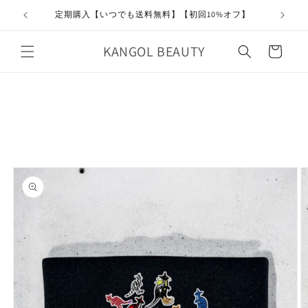
コンテ
ンツに
定期購入【いつでも送料無料】【初回10%オフ】
進む
カ
KANGOL BEAUTY
ー
ト
商品情
報にス
キップ