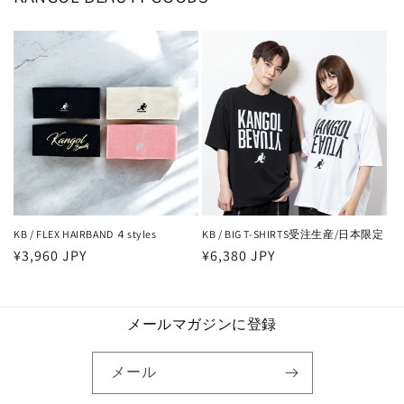
KB / FLEX HAIRBAND ４styles
KB / BIG T-SHIRTS受注生産/日本限定
通
¥3,960 JPY
通
¥6,380 JPY
常
常
価
価
格
格
メールマガジンに登録
メール