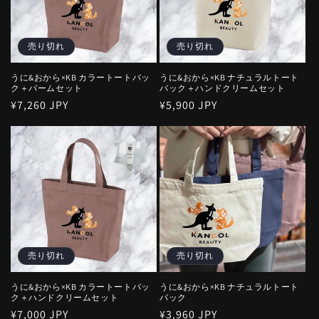
売り切れ
売り切れ
うに&おから×KB カラートートバッ
うに&おから×KB ナチュラルトート
ク＋バームセット
バック＋ハンドクリームセット
通
¥7,260 JPY
通
¥5,900 JPY
常
常
価
価
格
格
売り切れ
売り切れ
うに&おから×KB カラートートバッ
うに&おから×KB ナチュラルトート
ク＋ハンドクリームセット
バック
通
¥7,000 JPY
通
¥3,960 JPY