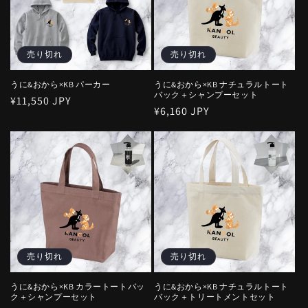
売り切れ
売り切れ
うに&おから×KB パーカー
うに&おから×KB ナチュラルトート
バック＋シャンプーセット
通
¥11,550 JPY
通
¥6,160 JPY
常
常
価
価
格
格
売り切れ
売り切れ
うに&おから×KB カラートートバッ
うに&おから×KB ナチュラルトート
ク＋シャンプーセット
バック＋トリートメントセット