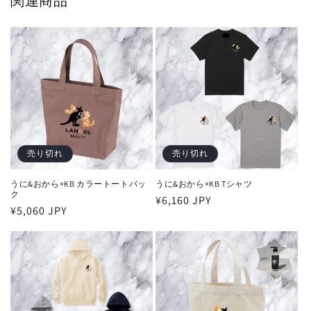
関連商品
売り切れ
売り切れ
うに&おから×KB カラートートバッ
うに&おから×KB Tシャツ
ク
通
¥6,160 JPY
通
¥5,060 JPY
常
常
価
価
格
格