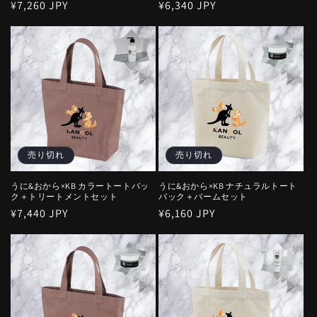
通
¥7,260 JPY
通
¥6,340 JPY
常
常
価
価
格
格
売り切れ
売り切れ
うに&おから×KB カラートートバッ
うに&おから×KB ナチュラルトート
ク＋トリートメントセット
バック＋バームセット
通
¥7,440 JPY
通
¥6,160 JPY
常
常
価
価
格
格