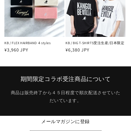
KB / FLEX HAIRBAND ４styles
KB / BIG T-SHIRTS受注生産/日本限定
通
¥3,960 JPY
通
¥6,380 JPY
常
常
価
価
格
格
期間限定コラボ受注商品について
商品は販売終了から４５日程度で順次配送させていた
だいています。
メールマガジンに登録