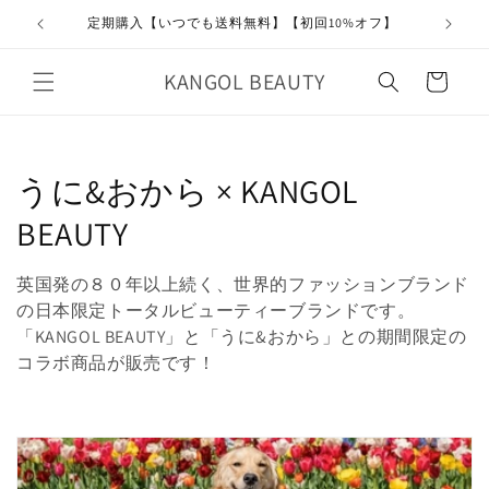
コンテ
ンツに
定期購入【いつでも送料無料】【初回10%オフ】
進む
カ
KANGOL BEAUTY
ー
ト
コ
うに&おから × KANGOL
レ
BEAUTY
ク
英国発の８０年以上続く、世界的ファッションブランド
シ
の日本限定トータルビューティーブランドです。
「KANGOL BEAUTY」と「うに&おから」との期間限定の
ョ
コラボ商品が販売です！
ン
: