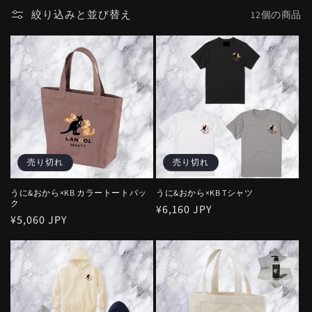
絞り込みと並び替え
12個の商品
売り切れ
売り切れ
うに&おから×KB カラートートバッ
うに&おから×KB Tシャツ
ク
通
¥6,160 JPY
通
¥5,060 JPY
常
常
価
価
格
格