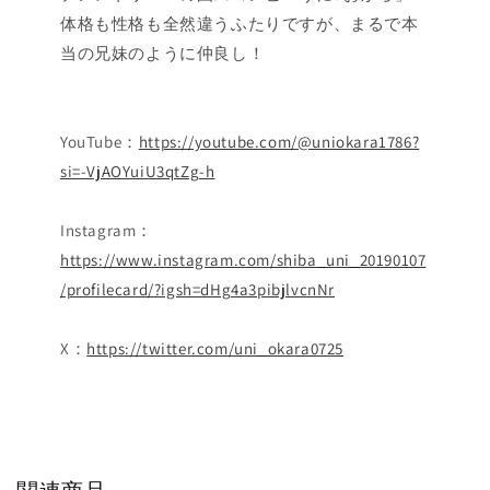
体格も性格も全然違うふたりですが、まるで本
当の兄妹のように仲良し！
YouTube：
https://youtube.com/@uniokara1786?
si=-VjAOYuiU3qtZg-h
Instagram：
https://www.instagram.com/shiba_uni_20190107
/profilecard/?igsh=dHg4a3pibjlvcnNr
X：
https://twitter.com/uni_okara0725