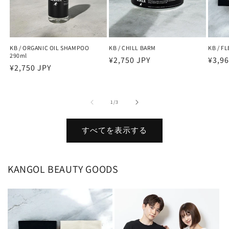
KB / ORGANIC OIL SHAMPOO
KB / CHILL BARM
KB / F
290ml
通
¥2,750 JPY
通
¥3,96
通
¥2,750 JPY
常
常
常
価
価
価
格
格
の
1
/
3
格
すべてを表示する
KANGOL BEAUTY GOODS