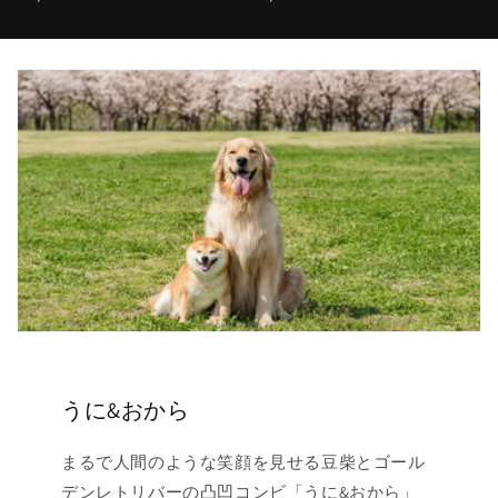
常
常
価
価
格
格
うに&おから
まるで人間のような笑顔を見せる豆柴とゴール
デンレトリバーの凸凹コンビ「うに&おから」