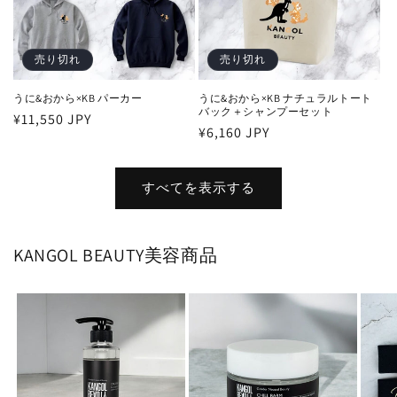
売り切れ
売り切れ
うに&おから×KB パーカー
うに&おから×KB ナチュラルトート
バック＋シャンプーセット
通
¥11,550 JPY
通
¥6,160 JPY
常
常
価
価
格
すべてを表示する
格
KANGOL BEAUTY美容商品