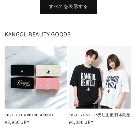
価
価
すべてを表示する
格
格
KANGOL BEAUTY GOODS
KB / FLEX HAIRBAND ４styles
KB / BIG T-SHIRTS受注生産/日本限定
通
¥3,960 JPY
通
¥6,380 JPY
常
常
価
価