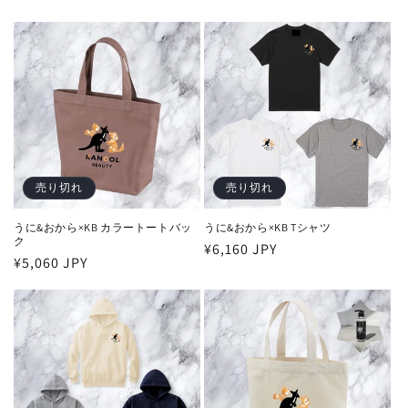
売り切れ
売り切れ
うに&おから×KB カラートートバッ
うに&おから×KB Tシャツ
ク
通
¥6,160 JPY
通
¥5,060 JPY
常
常
価
価
格
格