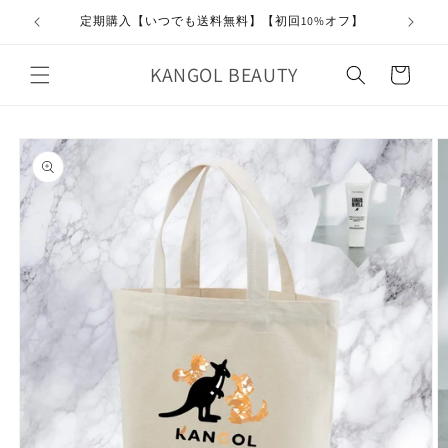
コンテ
ンツに
定期購入【いつでも送料無料】【初回10%オフ】
進む
カ
KANGOL BEAUTY
ー
ト
商品情
報にス
キップ