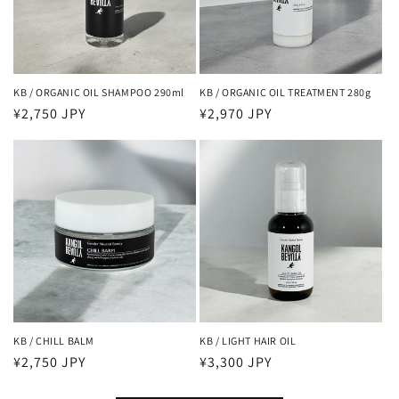
KB / ORGANIC OIL SHAMPOO 290ml
KB / ORGANIC OIL TREATMENT 280g
通
¥2,750 JPY
通
¥2,970 JPY
常
常
価
価
格
格
KB / CHILL BALM
KB / LIGHT HAIR OIL
通
¥2,750 JPY
通
¥3,300 JPY
常
常