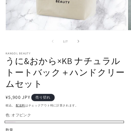
モ
ー
の
1
/
7
ダ
ル
で
KANGOL BEAUTY
うに&おから×KB ナチュラル
メ
デ
トートバック＋ハンドクリー
ィ
ア
(1)
(2
ムセット
を
開
く
通
¥5,900 JPY
売り切れ
常
税込。
配送料
はチェックアウト時に計算されます。
価
色:
オフピンク
格
オ
バ
数量
数