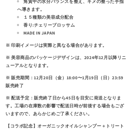
ク
ク
角質中の水分バランスを整え、キメの整った手指
で
＋
＋
へ導きます。
き
ハ
ハ
１５種類の美容成分配合
ン
ン
ま
香り:チェリーブロッサム
ド
ド
せ
MADE IN JAPAN
ク
ク
ん
リ
リ
※ 印刷イメージは実際と異なる場合があります。
ー
ー
ム
ム
※ 美容商品のパッケージデザインは、2024年12月以降リニ
セ
セ
ューアルとなります。
ッ
ッ
ト
ト
※ 販売期間：
12月20日（金）18:00〜1月19日（日）23:59
の
の
販売終了
数
数
※ 配送予定：販売終了日から
45日を目安に発送となりま
量
量
を
を
す。工場の在庫数の影響で配送日時が前後する場合もござ
減
増
いますので、あらかじめご了承ください。
ら
や
【コラボ記念】
オーガニックオイルシャンプー＋トリート
す
す