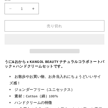
フ
リ
量
ピ
エ
う
う
ン
ー
に
に
ク
シ
&amp;
&amp;
売り切れ
お
お
ョ
か
か
ン
ら
ら
は
×KB
×KB
売
ナ
ナ
り
チ
チ
切
うに&おから x KANGOL BEAUTY ナチュラルコラボトートバ
ュ
ュ
ック＋ハンドクリームセットです。
れ
ラ
ラ
ル
ル
て
お散歩やお買い物、お弁当入れにちょうどいいサイ
ト
ト
い
ズ感！
ー
ー
る
ジェンダーフリー（ユニセックス）
ト
ト
か
素材：Cotton（綿）100%
バ
バ
販
ッ
ッ
ハンドクリームの特徴
売