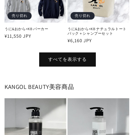
売り切れ
売り切れ
うに&おから×KB パーカー
うに&おから×KB ナチュラルトート
バック＋シャンプーセット
通
¥11,550 JPY
通
¥6,160 JPY
常
常
価
価
格
すべてを表示する
格
KANGOL BEAUTY美容商品